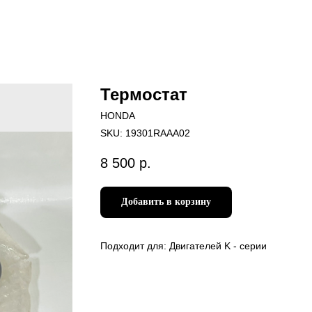
Термостат
HONDA
SKU:
19301RAAA02
8 500
р.
Добавить в корзину
Подходит для: Двигателей K - серии