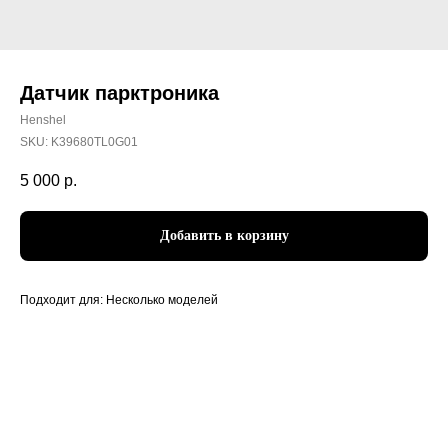
Датчик парктроника
Henshel
SKU:
K39680TL0G01
5 000
р.
Добавить в корзину
Подходит для: Несколько моделей