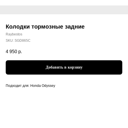
Колодки тормозные задние
Raybestos
SKU:
SGD865C
4 950
р.
Добавить в корзину
Подходит для: Honda Odyssey