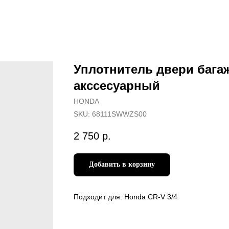
Уплотнитель двери бага
акссесуарный
HONDA
SKU:
68111SWWZS00
2 750
р.
Добавить в корзину
Подходит для: Honda CR-V 3/4