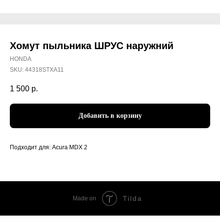
Хомут пыльника ШРУС наружний
HONDA
SKU:
44318STXA11
1 500
р.
Добавить в корзину
Подходит для: Acura MDX 2
Tilda
Made on